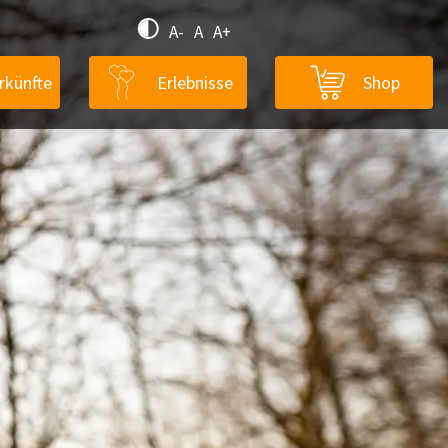
A-
A
A+
rkünfte
Erlebnisse
Shop