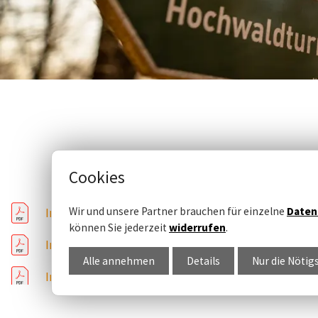
Cookies
Wir und unsere Partner brauchen für einzelne
Daten
Imagetext Drei Reisen wert.pdf
können Sie jederzeit
widerrufen
.
Imagetext Drei Reisen wert CZ.pdf
Alle annehmen
Details
Nur die Nötig
Imagetext Drei Reisen wert PL.pdf