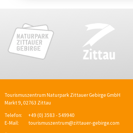
Tourismuszentrum Naturpark Zittauer Gebirge GmbH
Markt 9, 02763 Zittau
Telefon:
+49 (0) 3583 - 549940
E-Mail:
tourismuszentrum@zittauer-gebirge.com