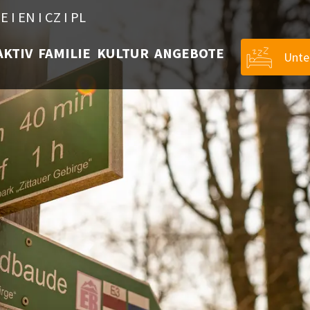
E
I
EN
I
CZ
I
PL
AKTIV
FAMILIE
KULTUR
ANGEBOTE
Unte