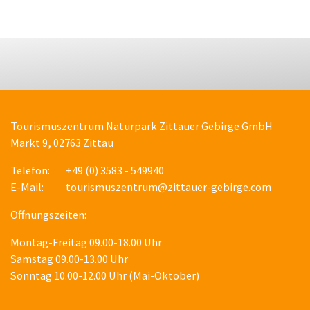
Tourismuszentrum Naturpark Zittauer Gebirge GmbH
Markt 9, 02763 Zittau
Telefon:
+49 (0) 3583 - 549940
E-Mail:
tourismuszentrum@zittauer-gebirge.com
Öffnungszeiten:
Montag-Freitag 09.00-18.00 Uhr
Samstag 09.00-13.00 Uhr
Sonntag 10.00-12.00 Uhr (Mai-Oktober)