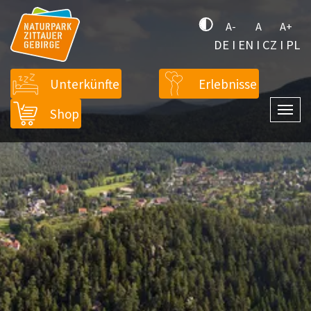
A-
A
A+
DE
I
EN
I
CZ
I
PL
Unterkünfte
Erlebnisse
Shop