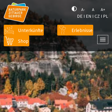
A-
A
A+
DE
I
EN
I
CZ
I
PL
Unterkünfte
Erlebnisse
Shop