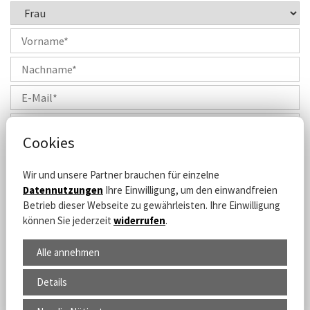
Cookies
Wir und unsere Partner brauchen für einzelne
Ich habe die
Datenschutzerklärung
zur Kenntnis
Datennutzungen
Ihre Einwilligung, um den einwandfreien
genommen und willige ein, dass meine Angaben zur
Betrieb dieser Webseite zu gewährleisten. Ihre Einwilligung
Kontaktaufnahme und Zuordnung für eventuelle
können Sie jederzeit
widerrufen
.
Rückfragen dauerhaft gespeichert werden.*
Widerrufsrecht
: Diese Einwilligung können Sie jederzeit mit Wirkung für
die Zukunft per E-Mail an uns widerrufen.
Alle annehmen
Details
*) Pflichtfelder
Absenden