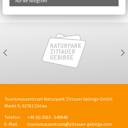
Nur die Nötigsten
Tourismuszentrum Naturpark Zittauer Gebirge GmbH
Markt 9, 02763 Zittau
Telefon:
+49 (0) 3583 - 549940
E-Mail:
tourismuszentrum@zittauer-gebirge.com