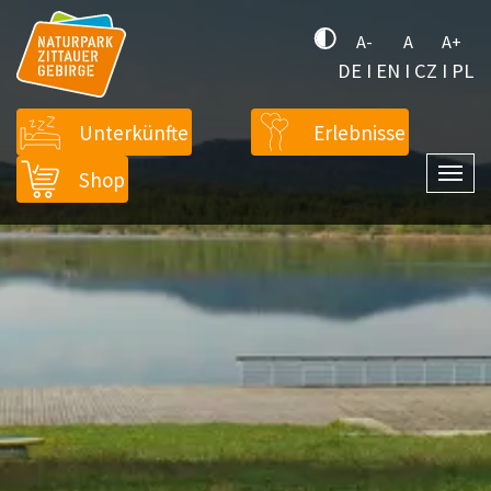
A-
A
A+
DE
I
EN
I
CZ
I
PL
Unterkünfte
Erlebnisse
Shop