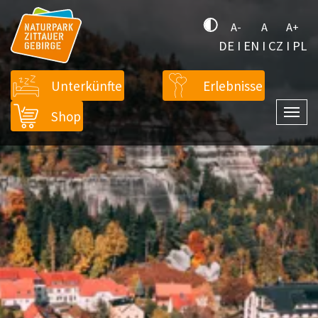
A-
A
A+
DE
I
EN
I
CZ
I
PL
Unterkünfte
Erlebnisse
Shop