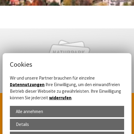
Cookies
Wir und unsere Partner brauchen für einzelne
Datennutzungen
Ihre Einwilligung, um den einwandfreien
Betrieb dieser Webseite zu gewährleisten. Ihre Einwilligung
können Sie jederzeit
widerrufen
.
Tourismuszentrum Naturpark Zittauer Gebirge GmbH
Alle annehmen
Markt 9, 02763 Zittau
Details
Telefon:
+49 (0) 3583 - 549940