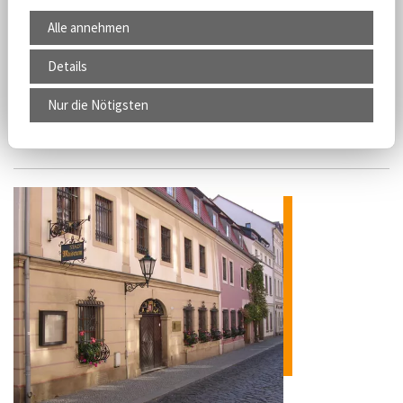
ÖPNV Haltestelle: Großschönau Ziegelei
Alle annehmen
Vom Laufrad bis zum E-Roller, Geschichte Phänomen und
Robur, Maschinen, Spielzeug, Infos über vergangene
Details
Fabrikation aufblasbarer Rettungsmittel.
Nur die Nötigsten
Mehr erfahren