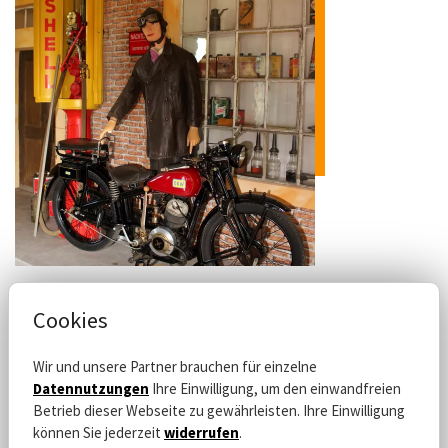
Cookies
Motorrad- und Technikmuseum
Wir und unsere Partner brauchen für einzelne
Hauptstraße 85,
Datennutzungen
Ihre Einwilligung, um den einwandfreien
02779 Großschönau
Betrieb dieser Webseite zu gewährleisten. Ihre Einwilligung
Tel. +49 35841 38885
können Sie jederzeit
widerrufen
.