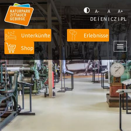
A-
A
A+
DE
I
EN
I
CZ
I
PL
Unterkünfte
Erlebnisse
Shop