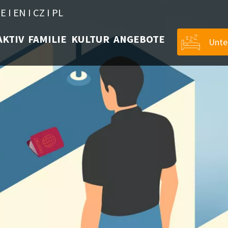
E
I
EN
I
CZ
I
PL
AKTIV
FAMILIE
KULTUR
ANGEBOTE
Unte