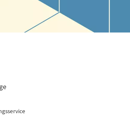
rge
ngsservice