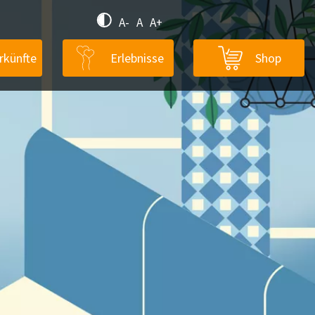
A-
A
A+
rkünfte
Erlebnisse
Shop