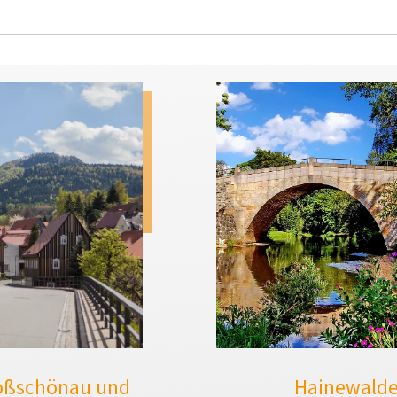
oßschönau und
Hainewald