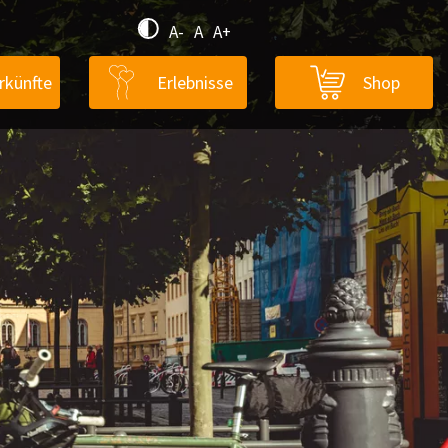
A-
A
A+
rkünfte
Erlebnisse
Shop