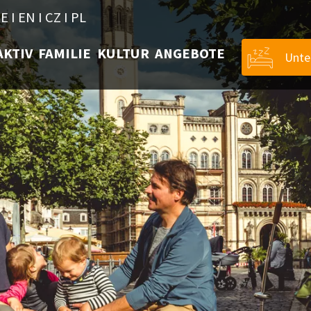
E
I
EN
I
CZ
I
PL
AKTIV
FAMILIE
KULTUR
ANGEBOTE
Unte