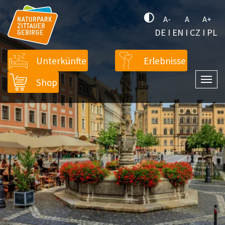
A-
A
A+
DE
I
EN
I
CZ
I
PL
Unterkünfte
Erlebnisse
Shop